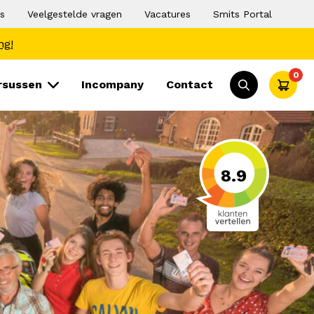
s
Veelgestelde vragen
Vacatures
Smits Portal
ng!
0
ursussen
Incompany
Contact
8.9