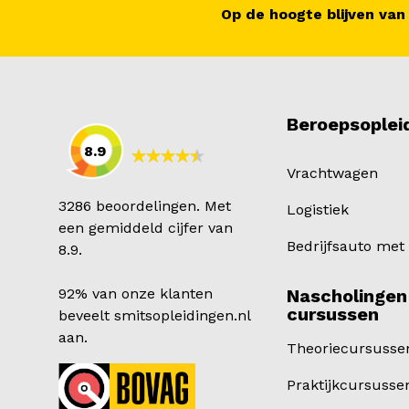
Op de hoogte blijven van
Beroepsoplei
8.9
Vrachtwagen
3286 beoordelingen. Met
Logistiek
een gemiddeld cijfer van
Bedrijfsauto met
8.9.
92% van onze klanten
Nascholingen
cursussen
beveelt smitsopleidingen.nl
aan.
Theoriecursusse
Praktijkcursusse