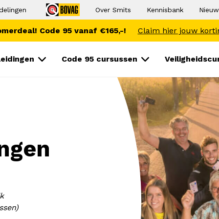
delingen
Over Smits
Kennisbank
Nieuw
merdeal! Code 95 vanaf €165,-!
Claim hier jouw korti
eidingen
Code 95 cursussen
Veiligheidsc
ingen
jk
ssen)