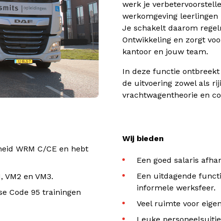
werk je verbetervoorstelle
werkomgeving leerlingen 
Je schakelt daarom regelm
Ontwikkeling en zorgt voo
kantoor en jouw team.
In deze functie ontbreekt 
de uitvoering zowel als ri
vrachtwagentheorie en co
Wij bieden
gdheid WRM C/CE en hebt
Een goed salaris afhan
Een uitdagende funct
1, VM2 en VM3.
informele werksfeer.
se Code 95 trainingen
Veel ruimte voor eige
Leuke personeelsuitje