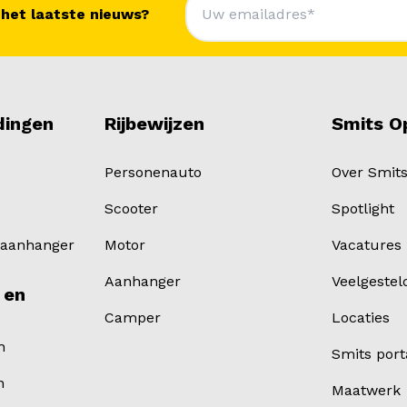
 het laatste nieuws?
dingen
Rijbewijzen
Smits O
Personenauto
Over Smit
Scooter
Spotlight
 aanhanger
Motor
Vacatures
Aanhanger
Veelgestel
 en
Camper
Locaties
n
Smits port
n
Maatwerk