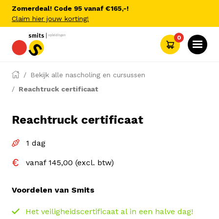
Zomerdeal! Code 95 vanaf €165,-!
Claim hier jouw korting!
0
Bekijk alle nascholing en cursussen
Reachtruck certificaat
Reachtruck certificaat
1 dag
vanaf 145,00 (excl. btw)
Voordelen van Smits
Het veiligheidscertificaat al in een halve dag!