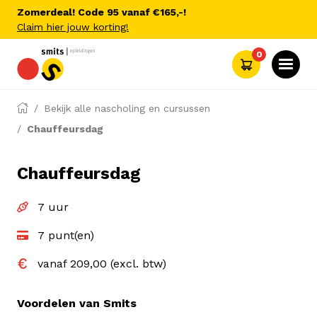
Zomerdeal! Code 95 vanaf €165,-!
Claim hier jouw korting!
0
Bekijk alle nascholing en cursussen
Chauffeursdag
Chauffeursdag
7 uur
7 punt(en)
vanaf 209,00 (excl. btw)
Voordelen van Smits