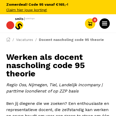
Zomerdeal! Code 95 vanaf €165,-!
Claim hier jouw korting!
0
Vacatures
Docent nascholing code 95 theorie
Werken als docent
nascholing code 95
theorie
Regio Oss, Nijmegen, Tiel, Landelijk incompany |
parttime loondienst of op ZZP basis
Ben jij diegene die we zoeken? Een enthousiaste en
representatieve docent, die zelfstandig kan werken
en ervan houdt om voor een groep te staan om één